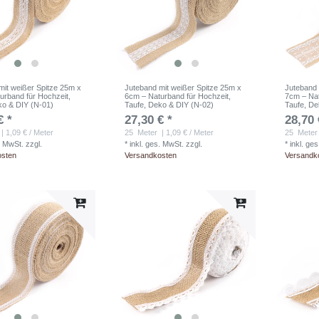
mit weißer Spitze 25m x
Juteband mit weißer Spitze 25m x
Juteband 
urband für Hochzeit,
6cm – Naturband für Hochzeit,
7cm – Nat
ko & DIY (N-01)
Taufe, Deko & DIY (N-02)
Taufe, De
€ *
27,30 € *
28,70 
| 1,09 € / Meter
25
Meter
| 1,09 € / Meter
25
Meter
. MwSt.
zzgl.
*
inkl. ges. MwSt.
zzgl.
*
inkl. ge
osten
Versandkosten
Versandk