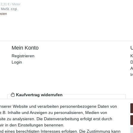
 2,31 € / Meter
. MwSt.
zzgl.
osten
Mein Konto
Registrieren
K
Login
D
A
I
Kaufvertrag widerrufen
Über den Button gelangst du zum Formular. Der Widerruf ist formfrei und
unserer Website und verarbeiten personenbezogene Daten von
ohne Angabe von Gründen möglich. Eine Bestätigung folgt per E-Mail.
.B. Inhalte und Anzeigen zu personalisieren, Medien von
ite zu analysieren. Die Datenverarbeitung erfolgt erst durch
Zum Online-Widerruf
 wir in den Einstellungen benennen.
nd eines berechtigten Interesses erfolgen. Die Zustimmung kann