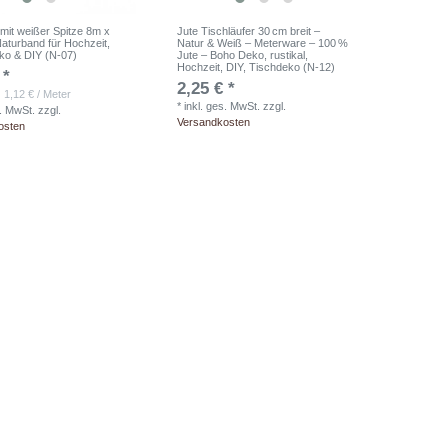
mit weißer Spitze 8m x
Jute Tischläufer 30 cm breit –
aturband für Hochzeit,
Natur & Weiß – Meterware – 100 %
ko & DIY (N-07)
Jute – Boho Deko, rustikal,
Hochzeit, DIY, Tischdeko (N-12)
 *
2,25 € *
 1,12 € / Meter
*
inkl. ges. MwSt.
zzgl.
s. MwSt.
zzgl.
Versandkosten
osten