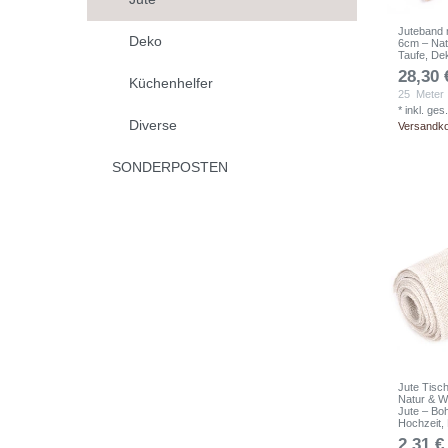
Juteband 
Deko
6cm – Nat
Taufe, De
28,30 
Küchenhelfer
25
Meter
*
inkl. ges
Diverse
Versandk
SONDERPOSTEN
Jute Tisch
Natur & W
Jute – Boh
Hochzeit,
2,31 €