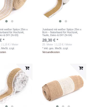
mit weißer Spitze 25m x
Juteband mit weißer Spitze 25m x
urband für Hochzeit,
8cm – Naturband für Hochzeit,
ko & DIY (N-03)
Taufe, Deko & DIY (N-04)
€ *
28,30 € *
| 1,15 € / Meter
25
Meter
| 1,13 € / Meter
s. MwSt.
zzgl.
*
inkl. ges. MwSt.
zzgl.
osten
Versandkosten