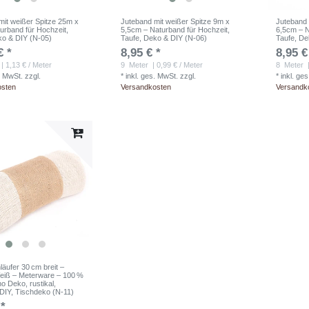
mit weißer Spitze 25m x
Juteband mit weißer Spitze 9m x
Juteband 
urband für Hochzeit,
5,5cm – Naturband für Hochzeit,
6,5cm – N
ko & DIY (N-05)
Taufe, Deko & DIY (N-06)
Taufe, De
€ *
8,95 € *
8,95 €
| 1,13 € / Meter
9
Meter
| 0,99 € / Meter
8
Meter
|
. MwSt.
zzgl.
*
inkl. ges. MwSt.
zzgl.
*
inkl. ge
osten
Versandkosten
Versandk
läufer 30 cm breit –
eiß – Meterware – 100 %
o Deko, rustikal,
 DIY, Tischdeko (N-11)
 *