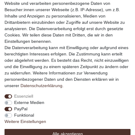
Zur Kasse
Website und verarbeiten personenbezogene Daten von
Besucher:innen unserer Webseite (z.B. IP-Adresse), um z.B.
Mein Konto
Inhalte und Anzeigen zu personalisieren, Medien von
Registrieren
Drittanbietern einzubinden oder Zugriffe auf unsere Website zu
Login
analysieren. Die Datenverarbeitung erfolgt erst durch gesetzte
Cookies. Wir teilen diese Daten mit Dritten, die wir in den
Unternehmen
Einstellungen benennen.
Kontakt
Die Datenverarbeitung kann mit Einwilligung oder aufgrund eines
Datenschutzerklärung
berechtigten Interesses erfolgen. Die Zustimmung kann erteilt
AGB und Kundeninformationen
oder abgelehnt werden. Es besteht das Recht, nicht einzuwilligen
Impressum
und die Einwilligung zu einem späteren Zeitpunkt zu ändern oder
zu widerrufen. Weitere Informationen zur Verwendung
personenbezogener Daten und den Diensten erklären wir in
Kaufvertrag widerrufen
unserer
Daten­schutz­erklärung
.
Über den Button gelangst du zum Formular. Der Widerruf ist formfrei und
ohne Angabe von Gründen möglich. Eine Bestätigung folgt per E-Mail.
Essenziell
Externe Medien
Zum Online-Widerruf
PayPal
Funktional
Weitere Einstellungen
* Alle Preise inkl. gesetzl. Mehrwertsteuer zzgl.
Alle akzeptieren