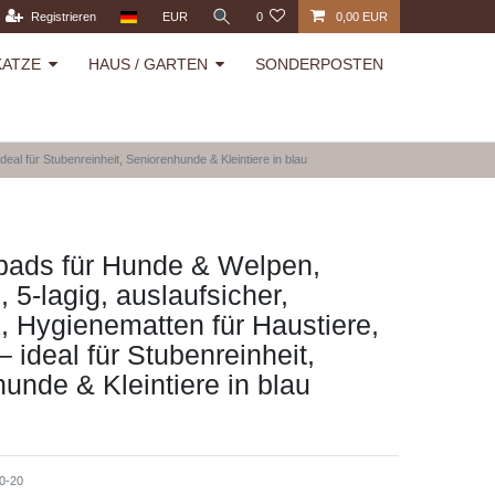
Registrieren
EUR
0
0,00 EUR
KATZE
HAUS / GARTEN
SONDERPOSTEN
eal für Stubenreinheit, Seniorenhunde & Kleintiere in blau
pads für Hunde & Welpen,
 5-lagig, auslaufsicher,
, Hygienematten für Haustiere,
– ideal für Stubenreinheit,
unde & Kleintiere in blau
0-20