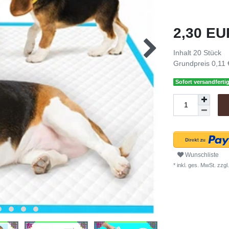
2,30 E
Inhalt
20
Stück
Grundpreis
0,11 
Sofort versandfertig
Wunschliste
* inkl. ges. MwSt. zzgl.