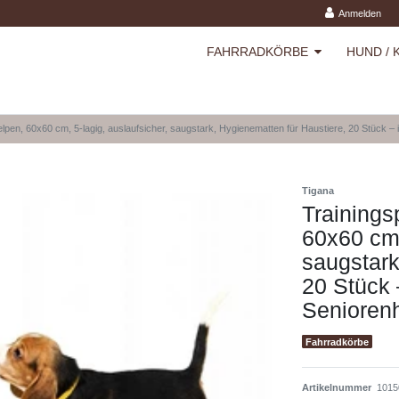
Anmelden
FAHRRADKÖRBE
HUND / 
pen, 60x60 cm, 5-lagig, auslaufsicher, saugstark, Hygienematten für Haustiere, 20 Stück – id
Tigana
Trainings
60x60 cm,
saugstark
20 Stück 
Seniorenh
Fahrradkörbe
Artikelnummer
1015